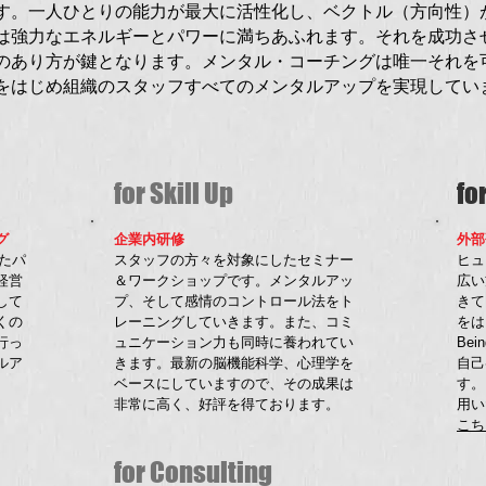
す。一人ひとりの能力が最大に活性化し、ベクトル（方向性）
は強力なエネルギーとパワーに満ちあふれます。それを成功さ
のあり方が鍵となります。メンタル・コーチングは唯一それを
をはじめ組織のスタッフすべてのメンタルアップを実現してい
for Skill Up
fo
グ
企業内研修
外部
たパ
スタッフの方々を対象にしたセミナー
ヒュ
経営
＆ワークショップです。メンタルアッ
広い
して
プ、そして感情のコントロール法をト
きて
くの
レーニングしていきます。また、コミ
をは
行っ
ュニケーション力も同時に養われてい
Be
ルア
きます。最新の脳機能科学、心理学を
自己
ベースにしていますので、その成果は
す。
非常に高く、好評を得ております。
用い
こち
for Consulting