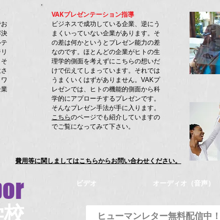
VAKプレゼンテーション指導
でお
ビジネスで成功している企業、逆にう
解決
まくいっていない企業があります。そ
ルテ
の差は何かというとプレゼン能力の差
ジリ
なのです。ほとんどの企業がヒトの生
、そ
理学的側面を考えずにこちらの想いだ
意さ
けで伝えてしまっています。それでは
・ワ
うまくいくはずがありません。VAKプ
企業
レゼンでは、ヒトの機能的側面から科
。
学的にアプローチするプレゼンです。
そんなプレゼン手法が手に入ります。
こちら
のページでも紹介していますの
でご覧になってみて下さい。
費用等に関しましてはこちらからお問い合わせください。
or
ビデオ
オーディオ（音声）
学校
ヒューマンレター無料配信中