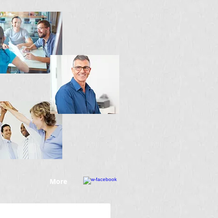
More
！