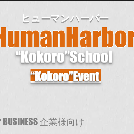
​ヒューマンハーバー
​HumanHarbo
“Kokoro”School
“Kokoro”Event
for BUSINESS 企業様向け