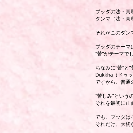
ブッダの法・真
ダンマ（法・真
​それがこのダンマ
ブッダのテーマは
“苦”がテーマで
ちなみに“苦”と
Dukkha（ド
ですから、普通
“苦しみ”とい
それを最初に正
でも、ブッダは
それだけ、大切