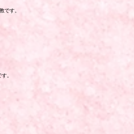
仏教です。
です。
。