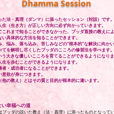
Dhamma Session
った法・真理（ダンマ）に添ったセッション（対話）です
人生（生き方）が正しい方向に必ず向かっていきます。
てこれまで知ることができなかった、ブッダ直接の教えに
ない具体的な方法を知ることができます。
み、悩み、落ち込み、苦しみなどの“根本的”な解決に向か
すべてを解明し尽くしたブッダのこころの修習法を学べます
という大きな優しいこころを育てることができるようになり
人生を歩むことができるようになります。
勝者・成功者になることができます。
しい意欲が身につきます。
学（他の教え）とはその質と目的が根本的に違います。
ない幸福への道
はブッダの説いた教え（法・真理）に添ったものとなって