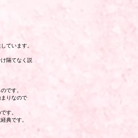
。
往しています。
分け隔てなく説
るのです。
始まりなので
のです。
教経典です。