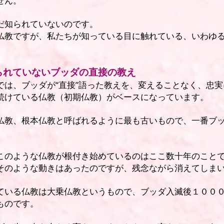
せん。
だ知られていないのです。
仏教ですが、私たちが知っている目に触れている、いわゆ
られていないブッダの直接の教え
では、ブッダが“直接”語った教えを、変えることなく、忠
続けている仏教（初期仏教）がベースになっています。
仏教、根本仏教と呼ばれるように最も古いもので、一番ブ
このような仏教が根付き始めているのはここ数十年のこと
そのような動きはあったのですが、残念ながら消えてしま
ている仏教は大乗仏教というもので、ブッダ入滅後１００
ものです。