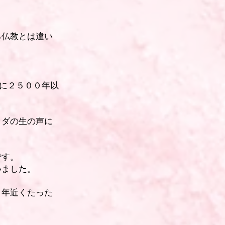
る仏教とは違い
実に２５００年以
ッダの生の声に
です。
いました。
０年近くたった