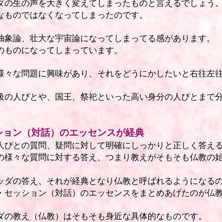
ダの生の声を大きく変えてしまったものと言えるでしょう
なものではなくなってしまったのです。
抽象論、壮大な宇宙論になってしまってる感があります。
のものになってしまっています。
様々な問題に興味があり、それをどうにかしたいと右往左
級の人びとや、国王、祭祀といった高い身分の人びとまで
ション（対話）のエッセンスが経典
人びとの質問、疑問に対して明確にしっかりと正しく答え
の様々な質問に対する答え、つまり教えがそもそも仏教の
ッダの答え、それが経典となり仏教と呼ばれるようになる
・セッション（対話）のエッセンスをまとめあげたのが仏
ダの教え（仏教）はそもそも身近な具体的なものです。