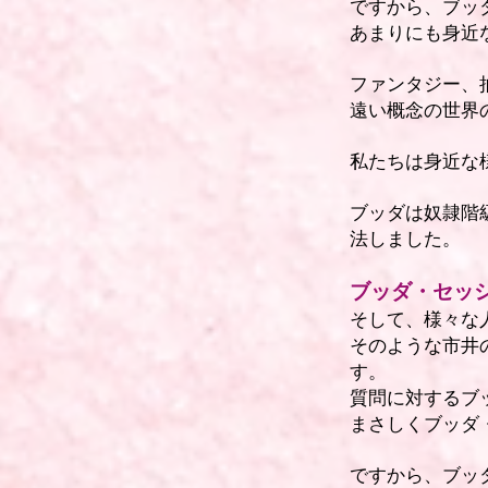
ですから、ブッ
あまりにも身近
ファンタジー、
遠い概念の世界
私たちは身近な
ブッダは奴隷階
法しました。
ブッダ・セッ
そして、様々な
そのような市井
す。
質問に対するブ
まさしくブッダ
​
ですから、ブッ