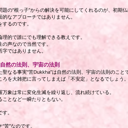
問題の“根っ子”からの解決を可能にしてくれるのが、初期
面的なアプローチではありません。
をするのです。
論理的で誰にでも理解できる教えです。
生の声なので当然です。
活字ではありません。
a”は自然の法則、宇宙の法則
聖なる事実“苦Dukkha”は自然の法則、宇宙の法則のこと
ころを大雑把に言ってしまえば「不安定」となるでしょう
羅万象は常に変化生滅を繰り返し、流れ続けている。
ることなど一瞬たりともない。
です。
そ“苦”なのです。