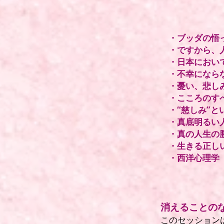
・ブッダの悟
・ですから、
・日本におい
・不幸になら
・憂い、悲し
​・こころの
・“慈しみ”
・真底明るい
・真の人生の
​・生きる正
​・西洋心理
消えることの
このセッション