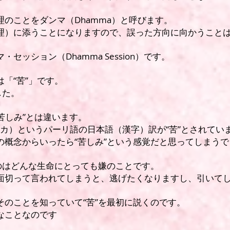
理のことをダンマ（Dhamma）と呼びます。
理）に添うことになりますので、誤った方向に向かうこと
・セッション（Dhamma Session）です。
「“苦”」です。
した。
“苦しみ”とは違います。
ゥッカ）というパーリ語の日本語（漢字）訳が“苦”とされてい
の概念からいったら“苦しみ”という感覚だと思ってしまう
うのはどんな生命にとっても嫌のことです。
面切って言われてしまうと、逃げたくなりますし、引いて
そのことを知っていて“苦”を最初に説くのです。
なことなのです