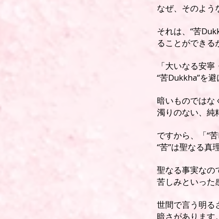
なぜ、そのよう
それは、“苦Du
ることができる
「大いなる安寧
“苦Dukkha”
暗いものではな
濁りのない、純
ですから、「“苦
“苦”は聖なる真
聖なる事実なの
苦しみといった
世間で言う明る
暗さがあります