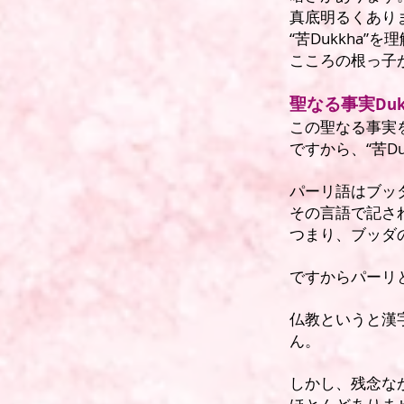
真底明るくあり
“苦Dukkha
こころの根っ子
聖なる事実
Du
この聖なる事実
ですから、“苦D
パーリ語はブッ
その言語で記さ
つまり、ブッダ
ですからパーリ
仏教というと漢
ん。
しかし、残念な