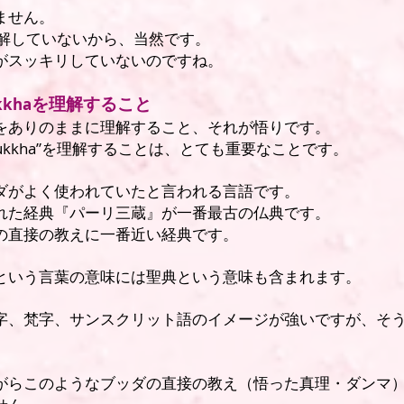
ません。
”を理解していないから、当然です。
がスッキリしていないのですね。
を理解すること
kkha
をありのままに理解すること、それが悟りです。
ukkha”を理解することは、とても重要なことです。
ダがよく使われていたと言われる言語です。
れた経典『パーリ三蔵』が一番最古の仏典です。
の直接の教えに一番近い経典です。
という言葉の意味には聖典という意味も含まれます。
字、梵字、サンスクリット語のイメージが強いですが、そ
がらこのようなブッダの直接の教え（悟った真理・ダンマ