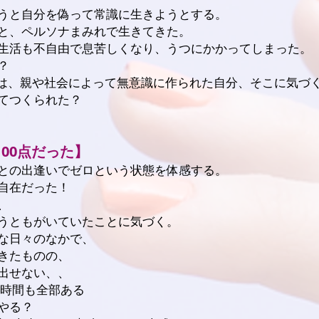
うと自分を偽って常識に生きようとする。
と、ペルソナまみれで生きてきた。
生活も不自由で息苦しくなり、うつにかかってしまった。
？
以上は、親や社会によって無意識に作られた自分、そこに気づ
てつくられた？
100点だった】
との出逢いでゼロという状態を体感する。
自在だった！
、
うともがいていたことに気づく。
な日々のなかで、
きたものの、
出せない、、
も時間も全部ある
やる？