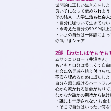
世間的に正しい生き方をしよ
良い子になって褒められよう
その結果、大学生活も社会人
・自分に嘘ついて生きてない
・今考えた自分の99.9%
・いまの自分は一体誰によっ
◎気づきシェア
2部 【わたしはそもそも
ムサシコジロー（井澤さん）
もともと自分は美しくて自由
社会に劣等感を植え付けられ
不安を埋めるために成功しよ
自分を癒し続けるハートフル
心から惹かれる使命がおりて
なかなか誰かの期待から抜け
・誰にも干渉されない お金
・そこで自分はいったい何を