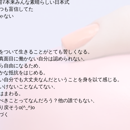
育⇄本来みんな素晴らしい日本式
つも盲信してた
ゃない
をついて生きることがとても苦しくなる。
真面目に働かない自分は認められない、
ら自由になるため、
かな抵抗をはじめる。
い自分でも大丈夫なんだということを身を以て感じる。
いけないことなんてない、
はまわる。
べきことってなんだろう？他の誰でもない、
そうo(^_^)o
づく