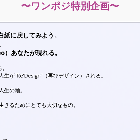
​〜ワンポジ特別企画〜
度白紙に戻してみよう。
、
eo）あなたが現れる。
る。
が”Re’Design”（再びデザイン）される。
人生の軸。
生きるためにとても大切なもの。