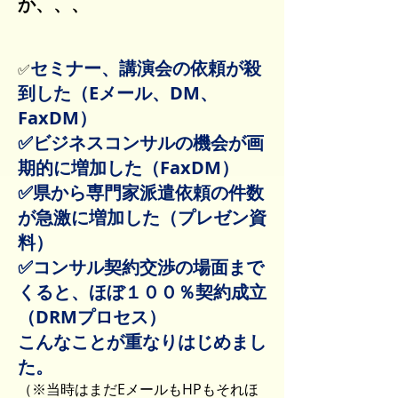
か、、、
セミナー、講演会の依頼が殺
✅
到した（Eメール、DM、
FaxDM）
✅ビジネスコンサルの機会が画
期的に増加した（FaxDM）
✅県から専門家派遣依頼の件数
が急激に増加した（プレゼン資
料）
✅コンサル契約交渉の場面まで
くると、ほぼ１００％契約成立
（DRMプロセス）
こんなことが重なりはじめまし
た。
（※当時はまだEメールもHPもそれほ