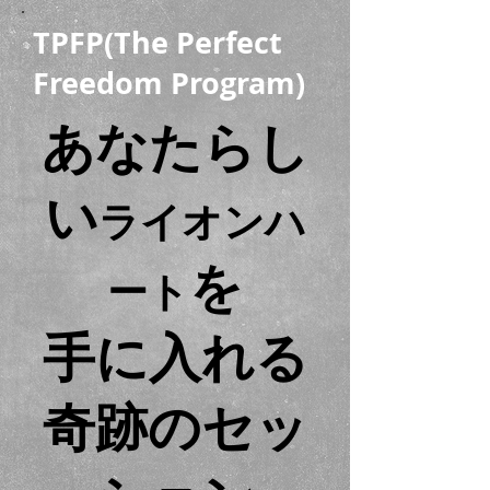
TPFP(The Perfect
Freedom Program)
あなたらし
い
ライオンハ
を
ート
手に入れる
奇跡のセッ