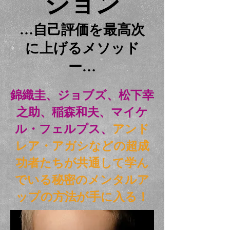
ション
…自己評価を最高次
に上げるメソッド
ー…
錦織圭、ジョブズ、松下幸
之助、稲森和夫、マイケ
ル・フェルプス、
アンド
レア・アガシなどの超成
功者たちが共通して学ん
でいる秘密のメンタルア
ップの方法が手に入る！